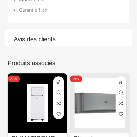
Garantie 1 an
Avis des clients
Produits associés
-13%
-9%
-