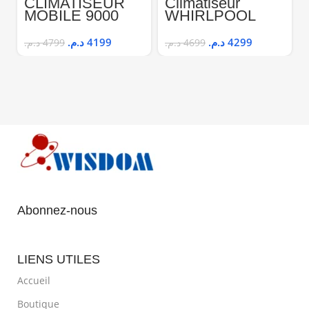
CLIMATISEUR
Climatiseur
MOBILE 9000
WHIRLPOOL
BTU TCL
SPOS 209
9000BTU
د.م.
4199
د.م.
4299
د.م.
4799
د.م.
4699
Abonnez-nous
LIENS UTILES
Accueil
Boutique