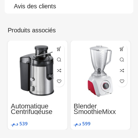
Avis des clients
Produits associés
Automatique
Blender
Centrifugeuse
SmoothieMixx
Pro – Clatronic
Bosch
د.م.
539
د.م.
599