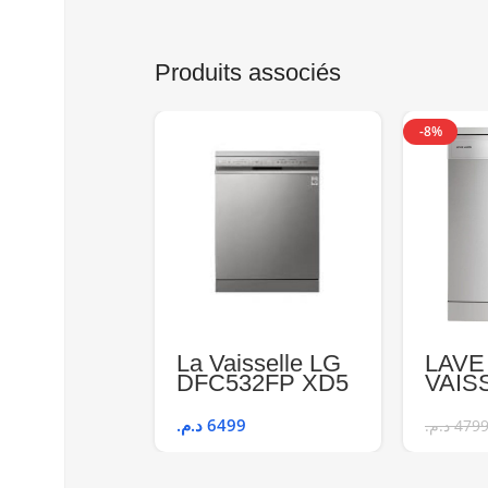
Produits associés
-8%
La Vaisselle LG
LAVE
DFC532FP XD5
VAIS
STEAM
ART
MART
د.م.
6499
د.م.
479
ASF5