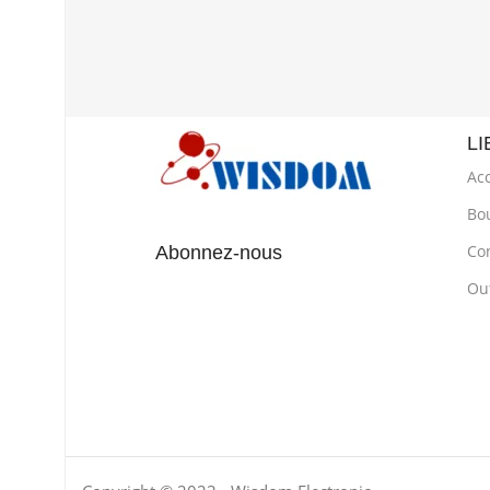
LI
Acc
Bo
Co
Abonnez-nous
Out