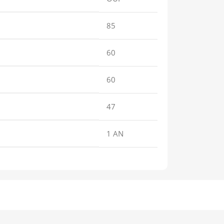
85
60
60
47
1 AN