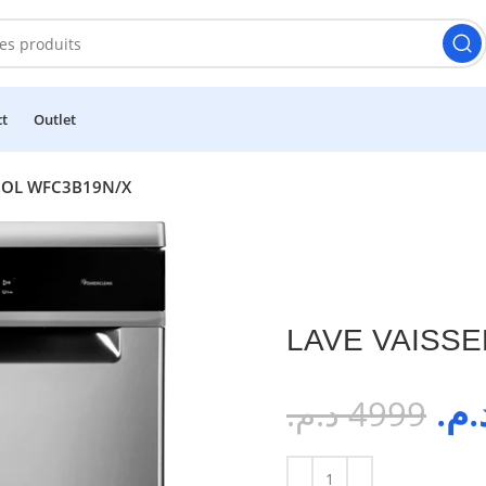
ct
Outlet
OOL WFC3B19N/X
LAVE VAISS
د.م
د.م.
4999