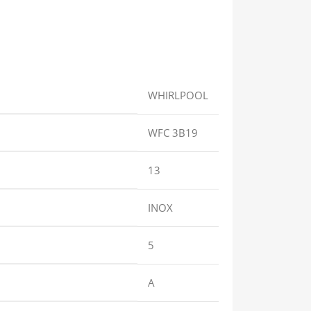
WHIRLPOOL
WFC 3B19
13
INOX
5
A