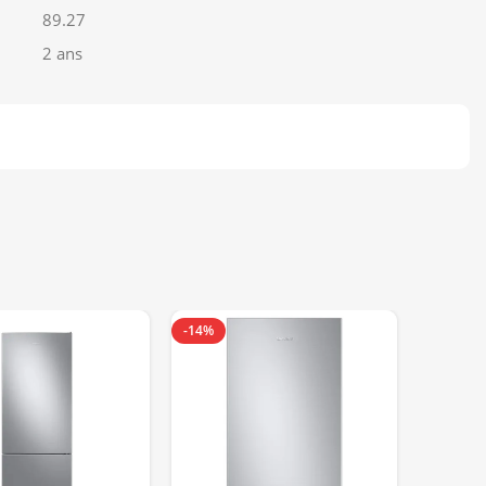
89.27
2 ans
-14%
-13%