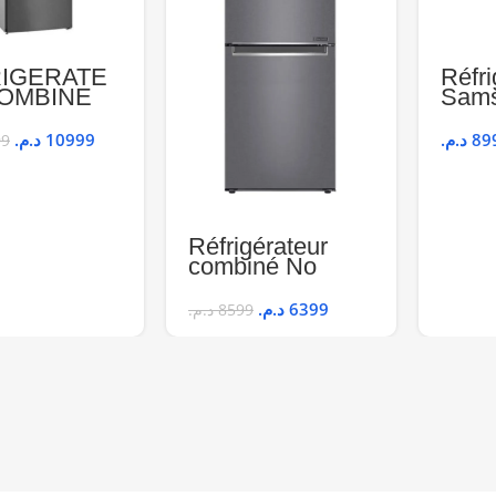
IGERATE
Réfri
OMBINE
Sam
6CX30U
Comb
 GRIS NOIR
RB4
د.م.
10999
د.م.
89
99
 A++
CH
Réfrigérateur
combiné No
Frost 341L – LG
GR-B479NQLM
د.م.
6399
د.م.
8599