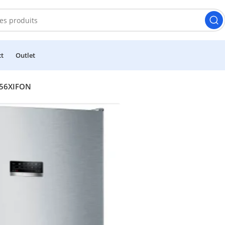
ct
Outlet
N56XIFON