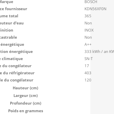
Marque
BOSCH
ce fournisseur
KDN56XF0N
ume total
365
buteur d’eau
Non
Finition
INOX
castrable
Non
 énergétique
A++
ion énergétique
333 kWh / an K
e climatique
SN-T
 du congélateur
17
e du réfrigérateur
403
le du congélateur
120
Hauteur (cm)
Largeur (cm)
Profondeur (cm)
Poids en grammes