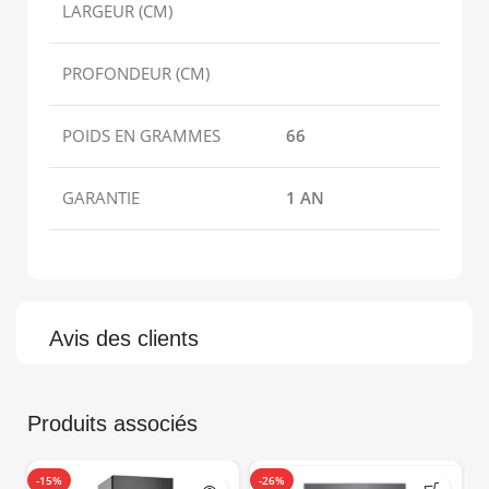
LARGEUR (CM)
PROFONDEUR (CM)
POIDS EN GRAMMES
66
GARANTIE
1 AN
Avis des clients
Produits associés
-15%
-26%
-