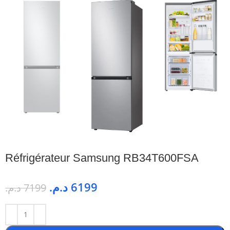
Réfrigérateur Samsung RB34T600FSA
د.م.
6199
د.م.
7199