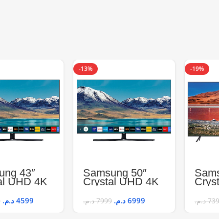
-13%
-19%
ung 43″
Samsung 50″
Sams
al UHD 4K
Crystal UHD 4K
Crys
T TV –
Smart TV –
SMA
TU8505U
UE50TU8505U
UE5
د.م.
4599
د.م.
6999
9
د.م.
7999
د.م.
73