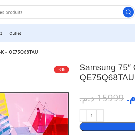
ct
Outlet
4K – QE75Q68TAU
Samsung 75″
-6%
QE75Q68TAU
.م
د.م.
15999