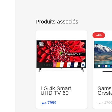
Produits associés
-4%
LG 4k Smart
Sams
UHD TV 60
Cryst
Pouces
SMAR
60UN7100
UE43
د.م.
7999
د.م.
479