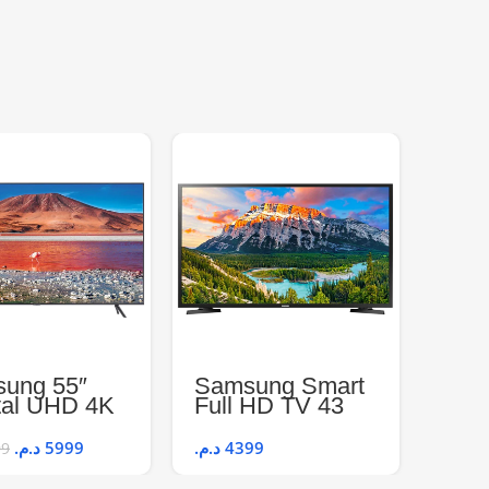
TCL
ung 55″
Samsung Smart
TV 
tal UHD 4K
Full HD TV 43
55P
RT TV –
pouces 43T5300
5TU7175U
د.م.
6
د.م.
5999
د.م.
4399
99