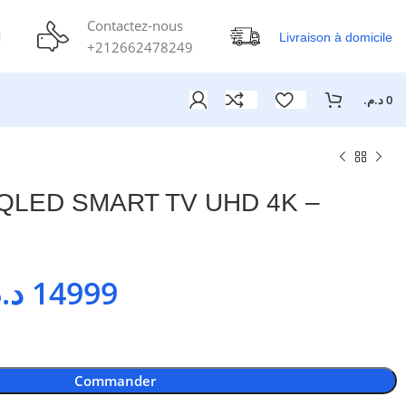
Contactez-nous
Livraison à domicile
+212662478249
د.م.
0
 QLED SMART TV UHD 4K –
د.
14999
Commander