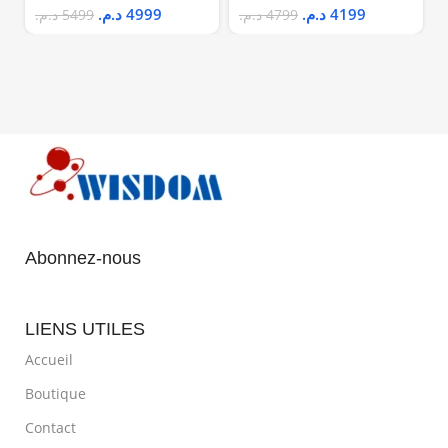
FROID TCL
د.م.
4999
د.م.
4199
د.م.
5499
د.م.
4799
Abonnez-nous
LIENS UTILES
Accueil
Boutique
Contact