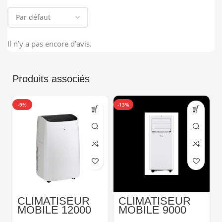
Il n’y a pas encore d’avis.
Produits associés
-9%
-13%
-
CLIMATISEUR
CLIMATISEUR
MOBILE 12000
MOBILE 9000
BTU CHAUD ET
BTU TCL