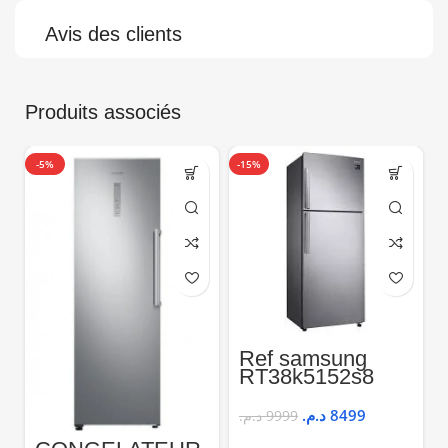
Avis des clients
Produits associés
-5%
-15%
-
V
Ref samsung
RT38k5152s8
/Rt48
د.م.
8499
د.م.
9999