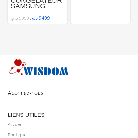
CONGELATEUR
SAMSUNG
RZ32M7110S9
د.م.
9499
د.م.
9999
Abonnez-nous
LIENS UTILES
Accueil
Boutique