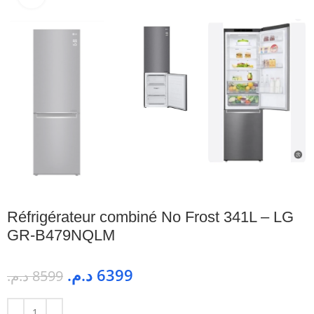
Réfrigérateur combiné No Frost 341L – LG
GR-B479NQLM
د.م.
6399
د.م.
8599