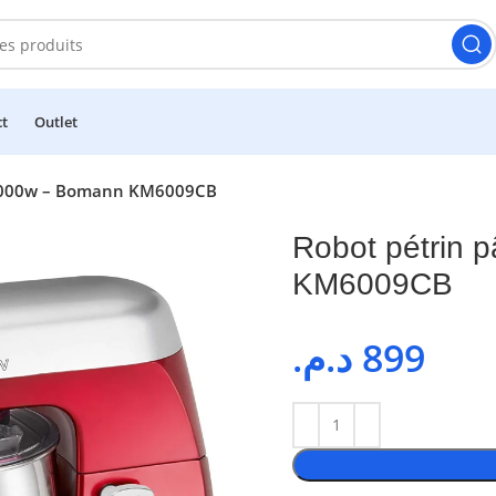
ct
Outlet
r 1000w – Bomann KM6009CB
Robot pétrin 
KM6009CB
د.م.
899