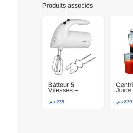
Produits associés
Batteur 5
Centr
Vitesses –
Juice
Clatronic HM
Mouli
3014
د.م.
239
د.م.
879