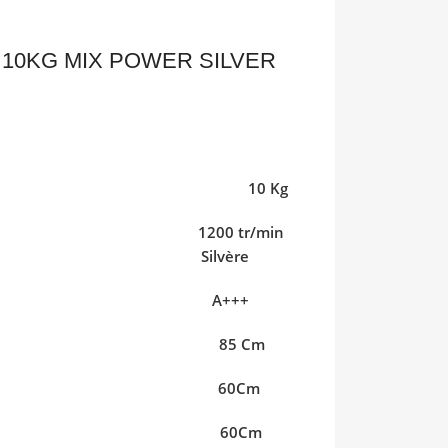
 10KG MIX POWER SILVER
hargement 10 Kg
age 1200 tr/min
 Silvère
étique A+++
r 85 Cm
r 60Cm
eur 60Cm