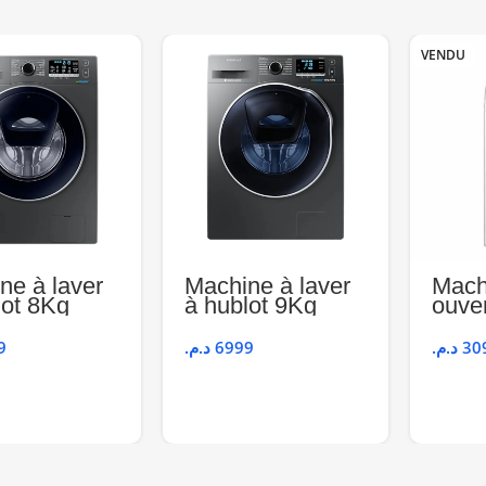
VENDU
ne à laver
Machine à laver
Mach
lot 8Kg
à hublot 9Kg
ouve
r –
1400 tr –
haut
SUNG
SAMSUNG
Arthu
9
د.م.
6999
د.م.
30
K5410UX/
WD90K6410