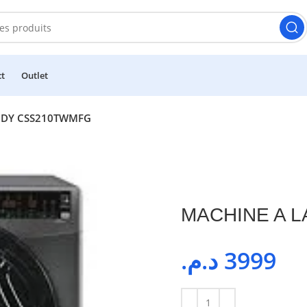
ct
Outlet
NDY CSS210TWMFG
MACHINE A 
د.م.
3999