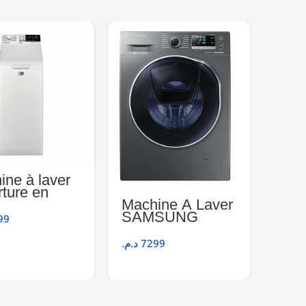
ine à laver
rture en
 7Kg –
Machine À Laver
r martin
SAMSUNG
99
Mac
WD90K6410OX
Sam
د.م.
7299
WW
(7kg
د.م.
4