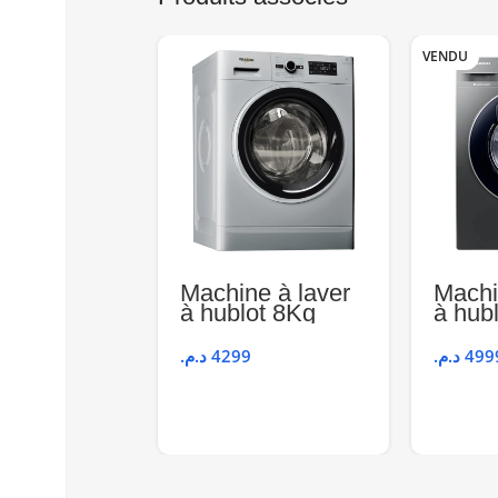
VENDU
Machine à laver
Machi
à hublot 8Kg
à hub
1200 tr –
1400 t
WHIRLPOOL
SAM
د.م.
4299
د.م.
499
FWG81284SBS
WW80
NA
MF